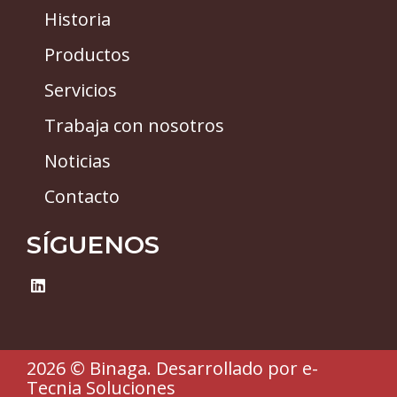
Historia
Productos
Servicios
Trabaja con nosotros
Noticias
Contacto
SÍGUENOS
L
i
n
k
e
d
2026 © Binaga.
Desarrollado por
e-
i
Tecnia Soluciones
n