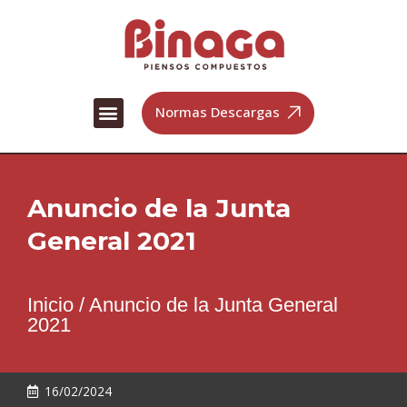
Ir
al
contenido
Menú
Normas Descargas
Trabaja con nosotros
Anuncio de la Junta
General 2021
Inicio
/
Anuncio de la Junta General
2021
16/02/2024