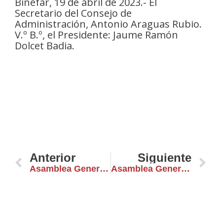
Binéfar, 19 de abril de 2023.- El
Secretario del Consejo de
Administración, Antonio Araguas Rubio.
V.º B.º, el Presidente: Jaume Ramón
Dolcet Badia.
Ant
Si
Anterior
Siguiente
Asamblea General Ordinaria Ejercicio 2022
Asamblea General Ordinaria Ejercicio 2020